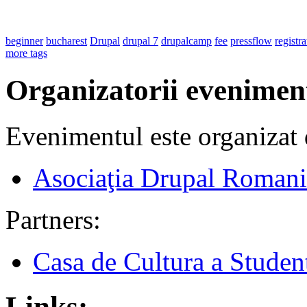
beginner
bucharest
Drupal
drupal 7
drupalcamp
fee
pressflow
registra
more tags
Organizatorii evenimen
Evenimentul este organizat 
Asociaţia Drupal Romani
Partners:
Casa de Cultura a Student
Links: