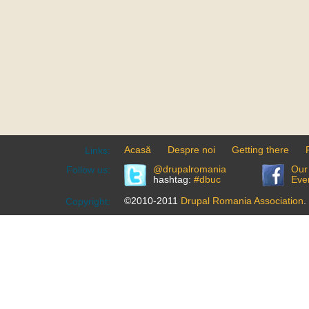
Acasă
Despre noi
Getting there
Links:
@drupalromania
Our
Follow us:
hashtag:
#dbuc
Eve
©2010-2011
Drupal Romania Association
.
Copyright: