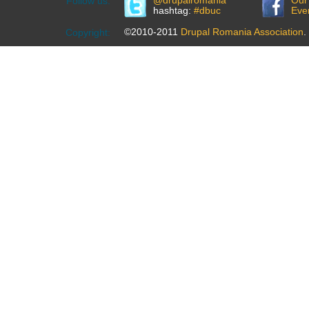
@drupalromania
Our
Follow us:
hashtag:
#dbuc
Eve
©2010-2011
Drupal Romania Association
.
Copyright: