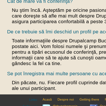
Cât de mare va fi conferinţa?
Nu ştim încă. Aşteptăm pe oricine pasion
care doreşte să afle mai mult despre Dru
asigura participarea confortabilă a peste
De ce trebuie să îmi deschid un profil pe ac
Toate informaţiile despre Drupalcamp Buc
postate aici. Vom folosi numele şi prenume
pentru a tipări ecusonul de conferinţă, pr
informaţii care să te ajute să cunoşti oam
gândesc la fel ca tine.
Se pot înregistra mai multe persoane cu acel
Din păcate, nu. Fiecare profil cuprinde d
ale unui participant.
Acasă
Despre noi
Getting there
Links: